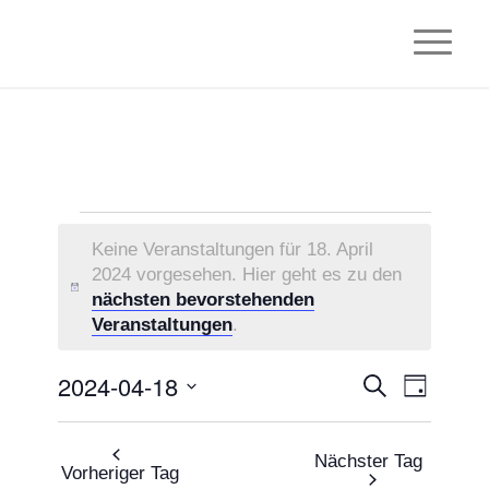
Veranstaltungen
Keine Veranstaltungen für 18. April
für
2024 vorgesehen. Hier geht es zu den
Hinweis
nächsten bevorstehenden
18.
Veranstaltungen
.
April
2024-04-18
Veranstaltu
Veranstal
Suche
2024
Tag
Ansichten
Suche
Datum
Navigatio
wählen.
und
Nächster Tag
Vorheriger Tag
Ansichten,