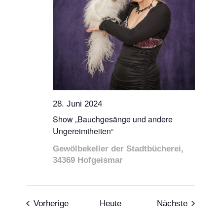
28. Juni 2024
Show „Bauchgesänge und andere
Ungereimtheiten“
Gewölbekeller der Stadtbücherei,
34369 Hofgeismar
Veranstaltungen
Veransta
Vorherige
Heute
Nächste