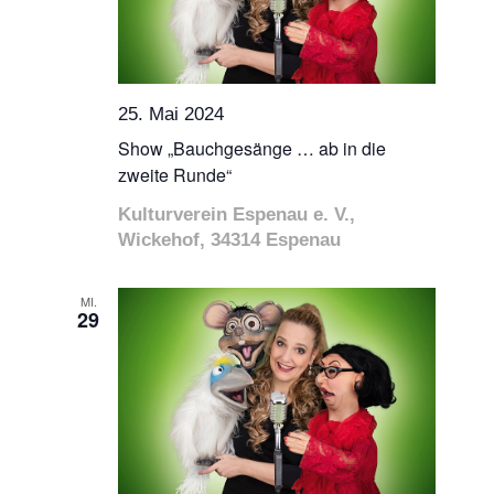
25. Mai 2024
Show „Bauchgesänge … ab in die
zweite Runde“
Kulturverein Espenau e. V.,
Wickehof, 34314 Espenau
MI.
29