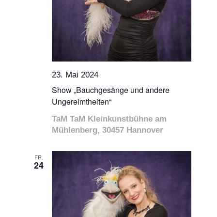
23. Mai 2024
Show „Bauchgesänge und andere
Ungereimtheiten“
TaM TaM Kleinkunstbühne am
Mühlenberg, 30457 Hannover
FR.
24