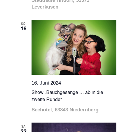
Stadthalle Hitdorf, 51371
Leverkusen
SO.
16
16. Juni 2024
Show „Bauchgesänge … ab in die
zweite Runde“
Seehotel, 63843 Niedernberg
SA.
22