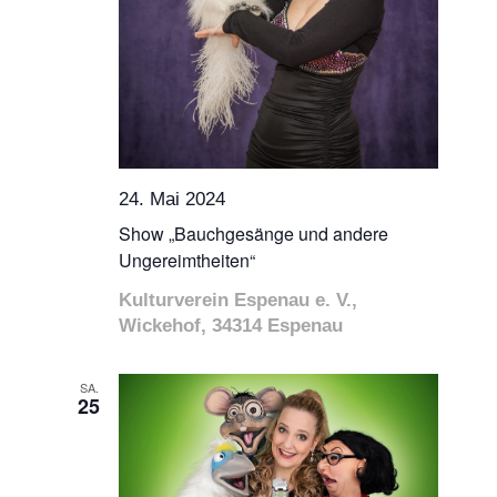
24. Mai 2024
Show „Bauchgesänge und andere
Ungereimtheiten“
Kulturverein Espenau e. V.,
Wickehof, 34314 Espenau
SA.
25