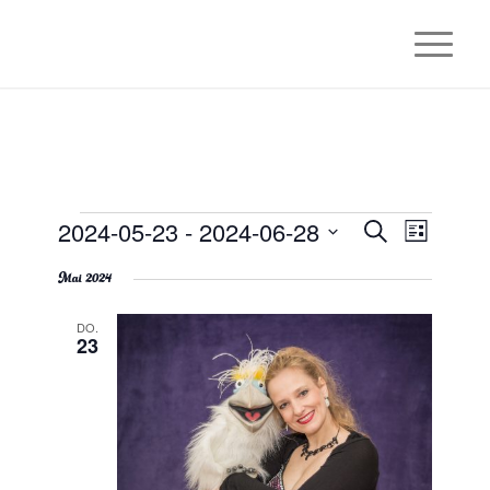
Veranstaltungen
2024-05-23
 - 
2024-06-28
Veranstaltu
Veranstal
Suche
Liste
Ansichten
Suche
Datum
Navigatio
Mai 2024
wählen.
und
Ansichten,
DO.
23
Navigation